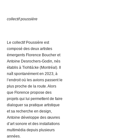
collectif poussière
Le collectif Poussière est
composé des deux artistes
émergents Florence Boucher et
Antoine Desrochers-Godin, nés
établis à Tiohtià:ke (Montréal). Il
naît spontanément en 2023, à
l’endroit où les avions passent le
plus proche de la route. Alors
que Florence propose des
projets qui lui permettent de faire
dialoguer sa pratique artistique
et sa recherche en design,
Antoine développe des œuvres
d’art sonore et des installations
multimédia depuis plusieurs
années.